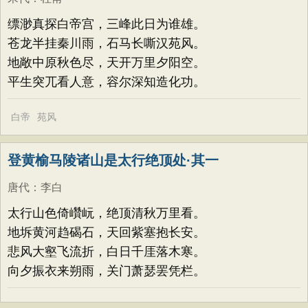
缥渺真探白帝宫，三峰此日为谁雄。
苍龙半挂秦川雨，石马长嘶汉苑风。
地敞中原秋色尽，天开万里夕阳空。
平生突兀看人意，容尔深知造化功。
白帝
苑风
登黄榆马陵诸山是太行绝顶处·其一
唐代
：
李白
太行山色倚巑岏，绝顶清秋万里看。
地坼黄河趋碣石，天回紫塞抱长安。
悲风大壑飞流折，白日千厓落木寒。
向夕振衣来朔雨，关门萧瑟罢凭栏。