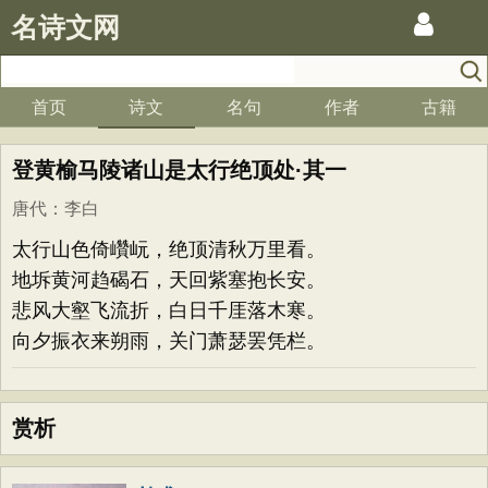
名诗文网
首页
诗文
名句
作者
古籍
登黄榆马陵诸山是太行绝顶处·其一
唐代
：
李白
太行山色倚巑岏，绝顶清秋万里看。
地坼黄河趋碣石，天回紫塞抱长安。
悲风大壑飞流折，白日千厓落木寒。
向夕振衣来朔雨，关门萧瑟罢凭栏。
赏析