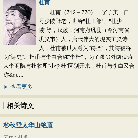
杜甫
杜甫（712－770），字子美，自
号少陵野老，世称"杜工部"、"杜少
陵"等，汉族，河南府巩县（今河南省
巩义市）人，唐代伟大的现实主义诗
人，杜甫被世人尊为"诗圣"，其诗被称
为"诗史"。杜甫与李白合称"李杜"，为了跟另外两位诗
人李商隐与杜牧即"小李杜"区别开来，杜甫与李白又合
称&qu...
► 查看更多
相关诗文
杪秋登太华山绝顶
宋代
：
杜甫