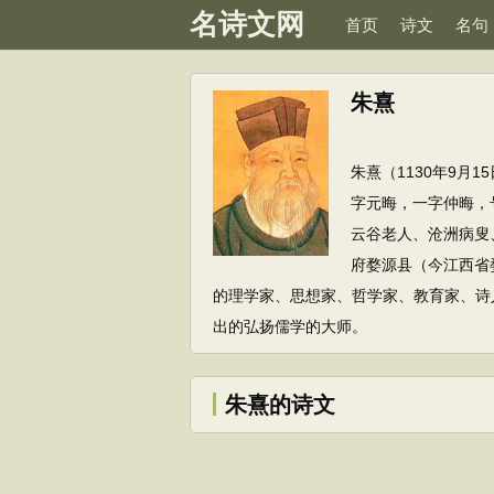
名诗文网
首页
诗文
名句
朱熹
朱熹（1130年9月
字元晦，一字仲晦，
云谷老人、沧洲病叟
府婺源县（今江西省
的理学家、思想家、哲学家、教育家、诗
出的弘扬儒学的大师。
朱熹的诗文