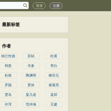
登录
注册
最新标签
作者
纳兰性德
苏轼
杜甫
韩愈
岑参
李白
杜牧
陶渊明
柳宗元
罗隐
贯休
诸葛亮
贾岛
晏几道
孟郊
许浑
范仲淹
王建