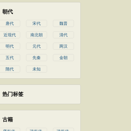
朝代
唐代
宋代
魏晋
近现代
南北朝
清代
明代
元代
两汉
五代
先秦
金朝
隋代
未知
热门标签
古籍