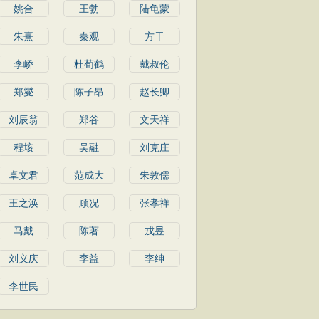
姚合
王勃
陆龟蒙
朱熹
秦观
方干
李峤
杜荀鹤
戴叔伦
郑燮
陈子昂
赵长卿
刘辰翁
郑谷
文天祥
程垓
吴融
刘克庄
卓文君
范成大
朱敦儒
王之涣
顾况
张孝祥
马戴
陈著
戎昱
刘义庆
李益
李绅
李世民