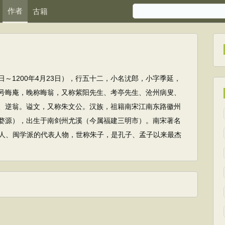
作者
古籍
15日～1200年4月23日），行五十二，小名沋郎，小字季延，
号晦庵，晚称晦翁，又称紫阳先生、考亭先生、沧州病叟、
、逆翁。谥文，又称朱文公。汉族，祖籍南宋江南东路徽州
婺源），出生于南剑州尤溪（今属福建三明市）。南宋著名
人、闽学派的代表人物，世称朱子，是孔子、孟子以来最杰