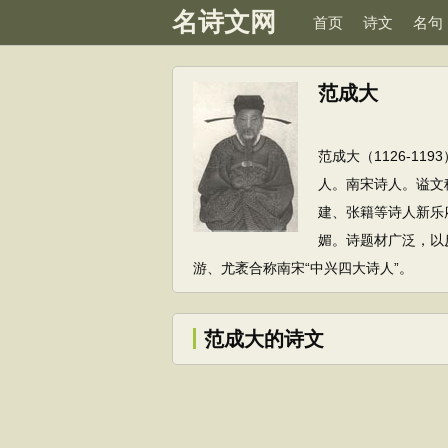
名诗文网
首页
诗文
名句
范成大
范成大（1126-1
人。南宋诗人。谥文
建、张籍等诗人新乐
媚。诗题材广泛，以
游、尤袤合称南宋“中兴四大诗人”。
范成大的诗文