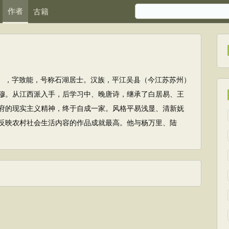
作者
古籍
193），字致能，号称石湖居士。汉族，平江吴县（今江苏苏州）
穆。从江西派入手，后学习中、晚唐诗，继承了白居易、王
府的现实主义精神，终于自成一家。风格平易浅显、清新妩
反映农村社会生活内容的作品成就最高。他与杨万里、陆