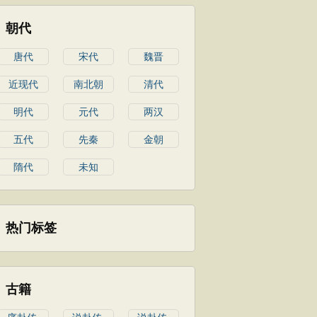
朝代
唐代
宋代
魏晋
近现代
南北朝
清代
明代
元代
两汉
五代
先秦
金朝
隋代
未知
热门标签
古籍