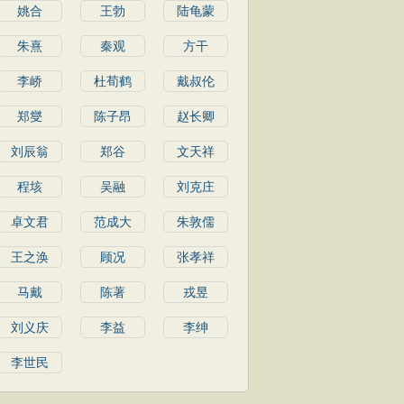
姚合
王勃
陆龟蒙
朱熹
秦观
方干
李峤
杜荀鹤
戴叔伦
郑燮
陈子昂
赵长卿
刘辰翁
郑谷
文天祥
程垓
吴融
刘克庄
卓文君
范成大
朱敦儒
王之涣
顾况
张孝祥
马戴
陈著
戎昱
刘义庆
李益
李绅
李世民