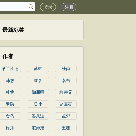
登录
注册
最新标签
作者
纳兰性德
苏轼
杜甫
韩愈
岑参
李白
杜牧
陶渊明
柳宗元
罗隐
贯休
诸葛亮
贾岛
晏几道
孟郊
许浑
范仲淹
王建