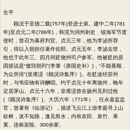
生平
顾况于至德二载(757年)登进士第。建中二年(781
年)至贞元二年(786年)，韩滉为润州刺史﹑镇海军节度
使时，曾召为幕府判官。贞元三年，他为李泌所荐
引，得以入朝担任著作佐郎。贞元五年，李泌去世，
他也于此年三、四月间贬饶州司户参军。他被贬的原
因据说是“傲毁朝列”(李肇《唐国史补》)，“不能慕顺﹐
为众所排”(皇甫湜《顾况诗集序》)。在贬途经苏州
时，与韦应物有诗酬唱。约于贞元十年离饶州，晚年
定居茅山。贞元十六年，皇甫湜曾在扬州见到过他
(《顾况诗集序》)。大历六年（771年），任永嘉监盐
官，曾著有《仙游记》，描述飞云江上游李庭寻上山
砍树，迷不知路，逢见祭水，内有农田、泉竹、果
莱、连栋架险、300余家。