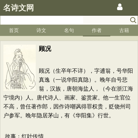
名诗文网
首页
诗文
名句
作者
古籍
顾况
顾况（生卒年不详），字逋翁，号华阳
真逸（一说华阳真隐）。晚年自号悲
翁，汉族，唐朝海盐人，（今在浙江海
宁境内）人。唐代诗人、画家、鉴赏家。他一生官位
不高，曾任著作郎，因作诗嘲讽得罪权贵，贬饶州司
户参军。晚年隐居茅山，有《华阳集》行世。
故事：红叶传情