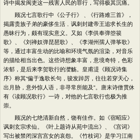
诗中揭发闽吏这一残害人民的罪行，写得极其沉痛。
顾况七言歌行中《公子行》﹑《行路难三首》，
揭露贵族子弟的豪侈生活﹐讽刺封建帝王追求长生的
愚昧行为，颇有现实意义。又如《李供奉弹箜篌
歌》、《刘禅奴弹琵琶歌》、《李湖州孺人弹筝歌》
等，通过丰富生动的比喻和环境气氛的渲染，对音乐
的描绘相当出色。这些诗想象丰富，意境奇特，色彩
浓郁，是后来李贺歌行的漤觞。皇甫湜《顾况诗集
序》称其“偏于逸歌长句，骏发踔厉，往往若穿天心，
出月胁，意外惊人语，非寻常所能及”。唐末诗僧贯休
有《读顾况歌行》一诗，对他的七言歌行也极为推
崇。
顾况的七绝清新自然，饶有佳作。如《宿昭应》
讽刺玄宗求仙。《叶上题诗从苑中流出》、《宫词》
写出被禁闭深宫宫女的哀怨。《竹枝词》是学习江南