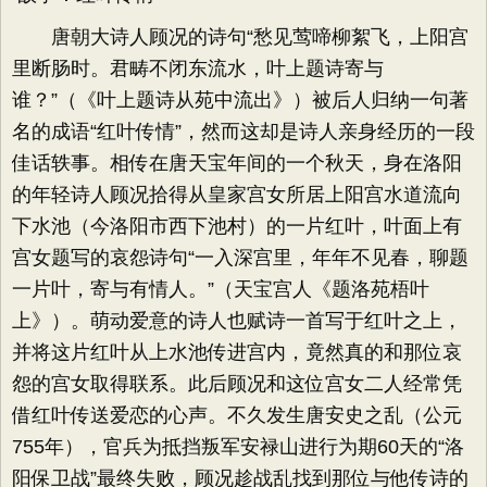
唐朝大诗人顾况的诗句“愁见莺啼柳絮飞，上阳宫
里断肠时。君畴不闭东流水，叶上题诗寄与
谁？”（《叶上题诗从苑中流出》）被后人归纳一句著
名的成语“红叶传情”，然而这却是诗人亲身经历的一段
佳话轶事。相传在唐天宝年间的一个秋天，身在洛阳
的年轻诗人顾况拾得从皇家宫女所居上阳宫水道流向
下水池（今洛阳市西下池村）的一片红叶，叶面上有
宫女题写的哀怨诗句“一入深宫里，年年不见春，聊题
一片叶，寄与有情人。”（天宝宫人《题洛苑梧叶
上》）。萌动爱意的诗人也赋诗一首写于红叶之上，
并将这片红叶从上水池传进宫内，竟然真的和那位哀
怨的宫女取得联系。此后顾况和这位宫女二人经常凭
借红叶传送爱恋的心声。不久发生唐安史之乱（公元
755年），官兵为抵挡叛军安禄山进行为期60天的“洛
阳保卫战”最终失败，顾况趁战乱找到那位与他传诗的