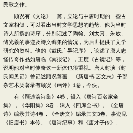
民歌之作。
顾况有《文论》一篇，立论与中唐时期的一些古
文家相似，可以看出当时文学思想的趋势。他为当时
诗人所撰的诗序，分别记述了陶翰、刘太真、朱放、
储光羲的事迹及诗文编集的情况，为后世提供了文学
研究的资料。他的《戴氏广异记序》，论述了唐人志
怪传奇作品如唐临《冥报记》，王度《古镜记》等，
说明他对当时传奇这一新体也很重视。唐人封演《封
氏闻见记》曾记述顾况善画。《新唐书‧艺文志》子部
杂艺术类著录有顾况《画评》1卷，今佚。
有《顾逋翁诗集》4卷，辑入《唐诗百名家全
集》，《华阳集》3卷，辑入《四库全书》。《全唐
诗》编录其诗4卷，《全唐文》编录其文3卷。事迹见
《旧唐书》本传、《唐诗纪事》和《唐才子传》。