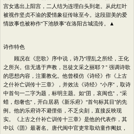
宫女逃出上阳宫，二人结为连理白头到老。从此红叶
被视作坚贞不渝的爱情象征传咏至今。这段甜美的爱
情故事也被称作“下池轶事”在洛阳古城流传。▲
诗作特色
顾况在《悲歌》序中说，诗乃“理乱之所经，王化
之所兴。信无逃于声教，岂徒文采之丽耶？” 强调诗歌
的思想内容，注重教化。他曾模仿《诗经》作《上古
之什补亡训传十三章》，并效法《诗经》“小序”，取诗
中首句一二字为题，标明主题。如“囝，哀闽也”，“采
蜡，怨奢也”，开白居易《新乐府》“首句标其目”的先
例。他的乐府诗不避俚俗，不乏尖刻，直接反映现
实。《上古之什补亡训传十三章》是他的代表作，其
中以《囝》最著名。唐代闽中官吏常取幼童作阉奴，