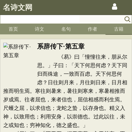
名诗文网
首页
诗文
名句
作者
古籍
系辞传下·第五章
《易》曰「憧憧往来，朋从尔
思。」子曰：「天下何思何虑？天下同
归而殊途，一致而百虑。天下何思何
虑？日往则月来，月往则日来，日月相
推而明生焉。寒往则暑来，暑往则寒来，寒暑相推而
岁成焉。往者屈也，来者信也，屈信相感而利生焉。
尺蠖之屈，以求信也；龙蛇之蛰，以存身也。精义入
神，以致用也；利用安身，以崇德也。过此以往，未
之或知也；穷神知化，德之盛也。」