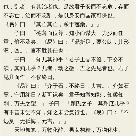
也；乱者，有其治者也。是故君子安而不忘危，存而
不忘亡，治而不忘乱，是以身安而国家可保也。
《易》曰：『其亡其亡，系于苞桑。』」
子曰：「德薄而位尊，知小而谋大，力少而任
重，鲜不及矣。《易》曰：『鼎折足，覆公餗，其形
渥，凶。』言不胜其任也。」
子曰：「知几其神乎！君子上交不谄，下交不
渎，其知几乎？几者，动之微，吉之先见者也。君子
见几而作，不俟终日。
《易》曰：『介于石，不终日，贞吉。』介如石
焉，宁用终日？断可识矣。君子知微知彰，知柔知
刚，万夫之望。」 子曰：「颜氏之子，其殆庶几乎？
有不善未尝不知，知之未尝复行也。《易》曰：『不
远复，无祗悔，元吉。』」
天地氤氲，万物化醇。男女构精，万物化生。