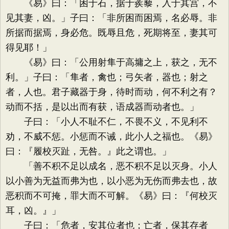
《易》曰：「困于石，据于蒺藜，入于其宫，不
见其妻，凶。」子曰：「非所困而困焉，名必辱。非
所据而据焉，身必危。既辱且危，死期将至，妻其可
得见耶！」
《易》曰：「公用射隼于高墉之上，获之，无不
利。」子曰：「隼者，禽也；弓矢者，器也；射之
者，人也。君子藏器于身，待时而动，何不利之有？
动而不括，是以出而有获，语成器而动者也。」
子曰：「小人不耻不仁，不畏不义，不见利不
劝，不威不惩。小惩而不诫，此小人之福也。《易》
曰：『履校灭趾，无咎。』此之谓也。」
「善不积不足以成名，恶不积不足以灭身。小人
以小善为无益而弗为也，以小恶为无伤而弗去也，故
恶积而不可掩，罪大而不可解。《易》曰：『何校灭
耳，凶。』」
子曰：「危者，安其位者也；亡者，保其存者