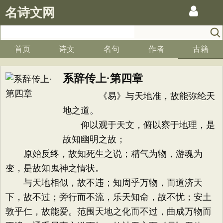
名诗文网
首页
诗文
名句
作者
古籍
系辞传上·第四章
《易》与天地准，故能弥纶天
地之道。
仰以观于天文，俯以察于地理，是
故知幽明之故；
原始反终，故知死生之说；精气为物，游魂为
变，是故知鬼神之情状。
与天地相似，故不违；知周乎万物，而道济天
下，故不过；旁行而不流，乐天知命，故不忧；安土
敦乎仁，故能爱。范围天地之化而不过，曲成万物而