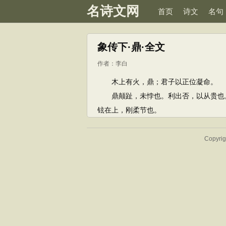
名诗文网
首页
诗文
名句
象传下·鼎·全文
作者：
李白
木上有火，鼎；君子以正位凝命。
鼎颠趾，未悖也。利出否，以从贵也。
铉在上，刚柔节也。
Copyr