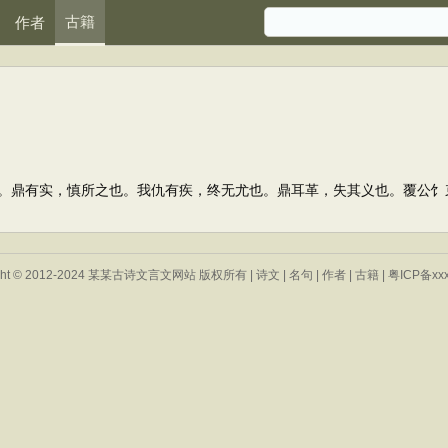
古籍
作者
鼎有实，慎所之也。我仇有疾，终无尤也。鼎耳革，失其义也。覆公饣
ight © 2012-2024 某某古诗文言文网站 版权所有 |
诗文
|
名句
|
作者
|
古籍
|
粤ICP备xxx